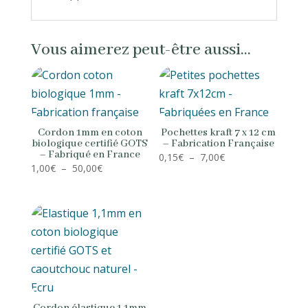
Vous aimerez peut-être aussi…
Cordon 1mm en coton
Pochettes kraft 7 x 12 cm
biologique certifié GOTS
– Fabrication Française
– Fabriqué en France
Plage
0,15
€
–
7,00
€
Plage
1,00
€
–
50,00
€
de
de
prix :
prix :
0,15€
1,00€
à
à
7,00€
50,00€