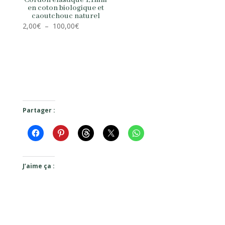
Cordon élastique 1,1mm
en coton biologique et
caoutchouc naturel
Plage
2,00
€
–
100,00
€
de
prix :
2,00€
à
100,00€
Partager :
J’aime ça :