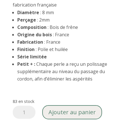
fabrication française
Diamètre
: 8 mm
Perçage
: 2mm
Composition
: Bois de frêne
Origine du bois
: France
Fabrication
: France
Finition
: Polie et huilée
Série limitée
Petit + :
Chaque perle a reçu un polissage
supplémentaire au niveau du passage du
cordon, afin d’éliminer les aspérités
83 en stock
quantité
Ajouter au panier
de
Perle