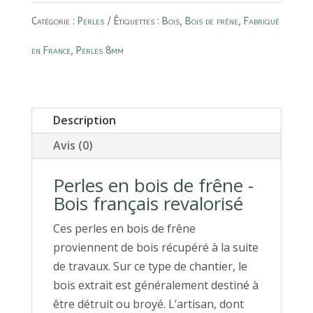
en
Catégorie :
Perles
Étiquettes :
Bois
,
Bois de frêne
,
Fabriqué
bois
de
en France
,
Perles 8mm
frêne
8mm
-
Description
Fabrication
française
Avis (0)
Perles en bois de frêne -
Bois français revalorisé
Ces perles en bois de frêne
proviennent de bois récupéré à la suite
de travaux. Sur ce type de chantier, le
bois extrait est généralement destiné à
être détruit ou broyé. L’artisan, dont