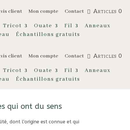
Articles 0
vis client
Mon compte
Contact
Tricot
Ouate
Fil
Anneaux
eau
Échantillons gratuits
Articles 0
vis client
Mon compte
Contact
Tricot
Ouate
Fil
Anneaux
eau
Échantillons gratuits
es qui ont du sens
té, dont l’origine est connue et qui