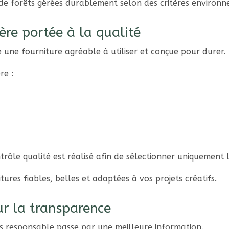
nt de forêts gérées durablement selon des critères enviro
ère portée à la qualité
e une fourniture agréable à utiliser et conçue pour durer.
re :
.
ntrôle qualité est réalisé afin de sélectionner uniquement 
tures fiables, belles et adaptées à vos projets créatifs.
r la transparence
 responsable passe par une meilleure information.