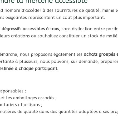
endre la mercerie accessible
 nombre d’accéder à des fournitures de qualité, même lo
tions exigeantes représentent un coût plus important.
s dégressifs accessibles à tous
, sans distinction entre part
sieurs créations ou souhaitiez constituer un stock de matiè
 démarche, nous proposons également les
achats groupés e
ortante à plusieurs, nous pouvons, sur demande, prép
estinée à chaque participant
.
esponsables ;
 et les emballages associés ;
uturiers et artisans ;
atières de qualité dans des quantités adaptées à ses proj