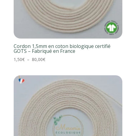
Cordon 1,5mm en coton biologique certifié
GOTS – Fabriqué en France
Plage
1,50
€
–
80,00
€
de
prix :
1,50€
à
80,00€