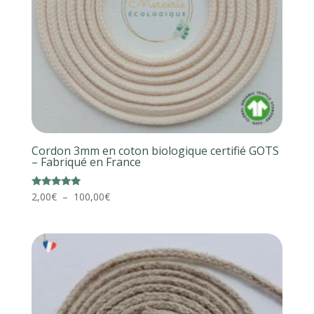
Cordon 3mm en coton biologique certifié GOTS
– Fabriqué en France
Plage
Note
2,00
€
–
100,00
€
5.00
de
sur 5
prix :
2,00€
à
100,00€