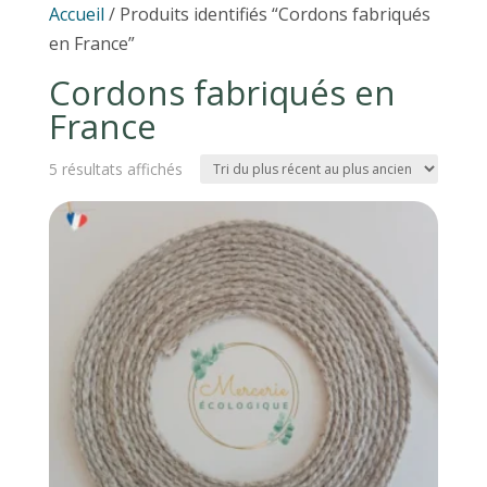
Accueil
/ Produits identifiés “Cordons fabriqués
en France”
Cordons fabriqués en
France
Trié
5 résultats affichés
du
plus
récent
au
plus
ancien