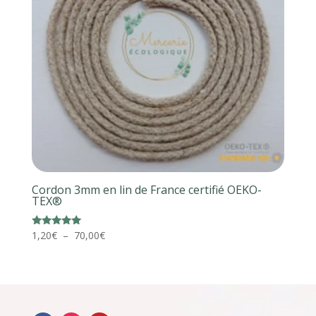
Cordon 3mm en lin de France certifié OEKO-
TEX®
Plage
Note
1,20
€
–
70,00
€
5.00
de
sur 5
prix :
1,20€
à
70,00€