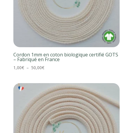
Cordon 1mm en coton biologique certifié GOTS
– Fabriqué en France
Plage
1,00
€
–
50,00
€
de
prix :
1,00€
à
50,00€