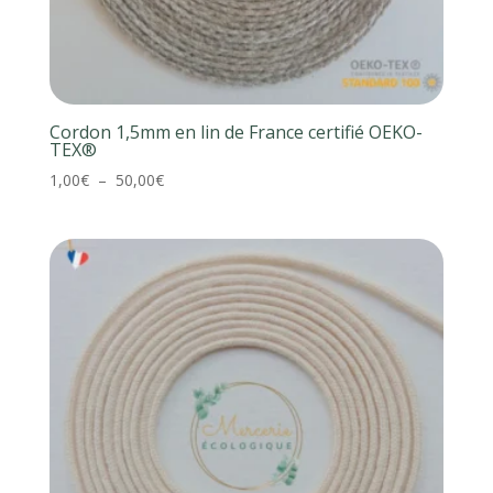
Cordon 1,5mm en lin de France certifié OEKO-
TEX®
Plage
1,00
€
–
50,00
€
de
prix :
1,00€
à
50,00€