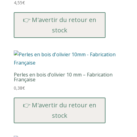
au
4,55
€
plus
👉 M'avertir du retour en
ancien
stock
Perles en bois d’olivier 10 mm – Fabrication
Française
0,38
€
👉 M'avertir du retour en
stock